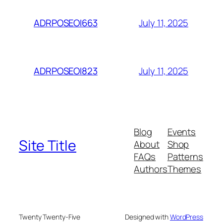
July 11, 2025
ADRPOSEOI663
July 11, 2025
ADRPOSEOI823
Blog
Events
Site Title
About
Shop
FAQs
Patterns
Authors
Themes
Twenty Twenty-Five
Designed with
WordPress