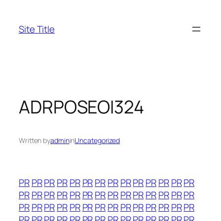
Skip
to
Site Title
content
ADRPOSEOI324
Written by
admin
in
Uncategorized
PR
PR
PR
PR
PR
PR
PR
PR
PR
PR
PR
PR
PR
PR
PR
PR
PR
PR
PR
PR
PR
PR
PR
PR
PR
PR
PR
PR
PR
PR
PR
PR
PR
PR
PR
PR
PR
PR
PR
PR
PR
PR
PR
PR
PR
PR
PR
PR
PR
PR
PR
PR
PR
PR
PR
PR