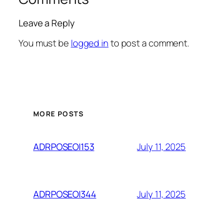
Leave a Reply
You must be
logged in
to post a comment.
MORE POSTS
July 11, 2025
ADRPOSEOI153
July 11, 2025
ADRPOSEOI344