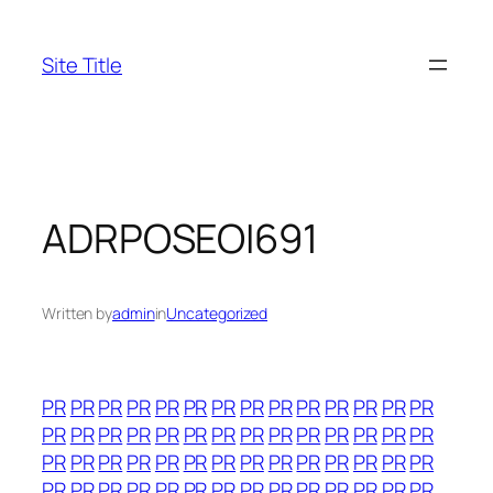
Skip
to
Site Title
content
ADRPOSEOI691
Written by
admin
in
Uncategorized
PR
PR
PR
PR
PR
PR
PR
PR
PR
PR
PR
PR
PR
PR
PR
PR
PR
PR
PR
PR
PR
PR
PR
PR
PR
PR
PR
PR
PR
PR
PR
PR
PR
PR
PR
PR
PR
PR
PR
PR
PR
PR
PR
PR
PR
PR
PR
PR
PR
PR
PR
PR
PR
PR
PR
PR