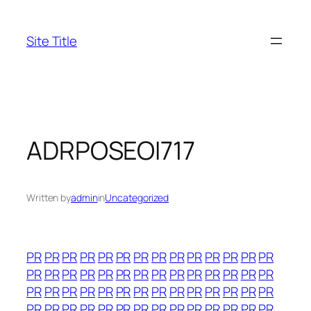
Skip
to
Site Title
content
ADRPOSEOI717
Written by
admin
in
Uncategorized
PR
PR
PR
PR
PR
PR
PR
PR
PR
PR
PR
PR
PR
PR
PR
PR
PR
PR
PR
PR
PR
PR
PR
PR
PR
PR
PR
PR
PR
PR
PR
PR
PR
PR
PR
PR
PR
PR
PR
PR
PR
PR
PR
PR
PR
PR
PR
PR
PR
PR
PR
PR
PR
PR
PR
PR