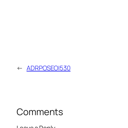
←
ADRPOSEOI530
Comments
Leave a Reply