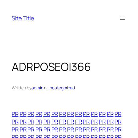
Skip
to
Site Title
content
ADRPOSEOI366
Written by
admin
in
Uncategorized
PR
PR
PR
PR
PR
PR
PR
PR
PR
PR
PR
PR
PR
PR
PR
PR
PR
PR
PR
PR
PR
PR
PR
PR
PR
PR
PR
PR
PR
PR
PR
PR
PR
PR
PR
PR
PR
PR
PR
PR
PR
PR
PR
PR
PR
PR
PR
PR
PR
PR
PR
PR
PR
PR
PR
PR